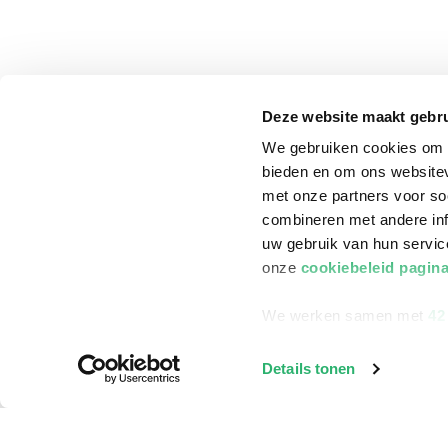
Deze website maakt gebru
We gebruiken cookies om c
bieden en om ons websitev
met onze partners voor so
combineren met andere inf
uw gebruik van hun servi
onze
cookiebeleid pagin
We werken samen met
42
klantenservice
Winkelen bij Bru
Details tonen
Contact
Winkels en openi
Bestellen & Bezorging
Assortiment in d
Betalen
Cadeaukaarten