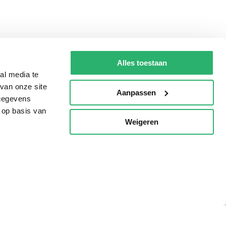
Alles toestaan
al media te
van onze site
Aanpassen
 gegevens
 op basis van
Weigeren
p
Tips
AVI lezen
Kinderboekenweek
Boekenbon