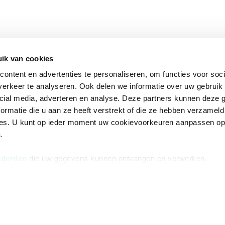
ik van cookies
ontent en advertenties te personaliseren, om functies voor soci
erkeer te analyseren. Ook delen we informatie over uw gebruik 
cial media, adverteren en analyse. Deze partners kunnen deze
ormatie die u aan ze heeft verstrekt of die ze hebben verzameld
ces. U kunt op ieder moment uw cookievoorkeuren aanpassen o
a
.
 derden
die uw gegevens kunnen ontvangen en verwerken.
na
Over Bruna
Volg ons op
ngstijden
De organisatie
TikTok #BookTok
e winkel
Werken bij Bruna
Facebook
Ondernemer worden
Instagram