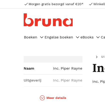
Morgen gratis bezorgd vanaf €20*
Winkell
Boeken
Engelse boeken
eBooks
C
U
In
Naam
Inc. Piper Rayne
Uitgeverij
Inc. Piper Rayne
Inc. P
Genres
Literatuur,
Romans
Meer details