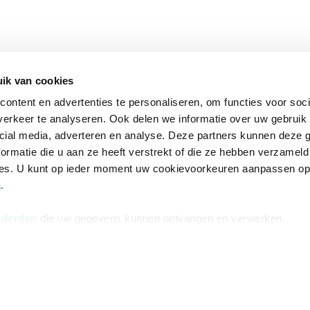
ik van cookies
ontent en advertenties te personaliseren, om functies voor soci
erkeer te analyseren. Ook delen we informatie over uw gebruik 
cial media, adverteren en analyse. Deze partners kunnen deze
ormatie die u aan ze heeft verstrekt of die ze hebben verzameld
ces. U kunt op ieder moment uw cookievoorkeuren aanpassen o
a
.
 derden
die uw gegevens kunnen ontvangen en verwerken.
na
Over Bruna
Volg ons op
ngstijden
De organisatie
TikTok #BookTok
e winkel
Werken bij Bruna
Facebook
Ondernemer worden
Instagram