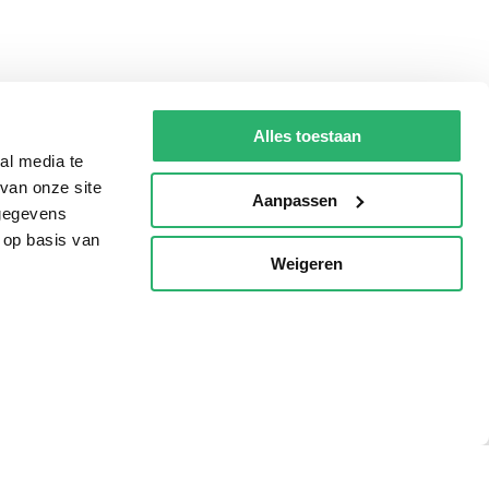
Alles toestaan
al media te
van onze site
Aanpassen
 gegevens
 op basis van
Weigeren
p
Tips
AVI lezen
Kinderboekenweek
Boekenbon