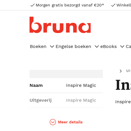
Morgen gratis bezorgd vanaf €20*
Winkell
Boeken
Engelse boeken
eBooks
C
U
In
Naam
Inspire Magic
Uitgeverij
Inspire Magic
Inspir
Genres
Romans
Meer details