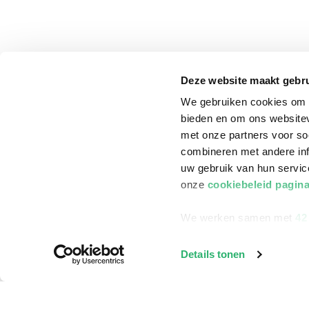
Deze website maakt gebru
We gebruiken cookies om c
bieden en om ons websitev
met onze partners voor so
combineren met andere inf
uw gebruik van hun servi
onze
cookiebeleid pagin
We werken samen met
42
klantenservice
Winkelen bij Bru
Details tonen
Contact
Winkels en openi
Bestellen & Bezorging
Assortiment in d
Betalen
Cadeaukaarten