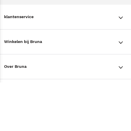
klantenservice
klantenservice
Winkelen bij Bruna
Contact
Winkels en openingstijden
Bestellen & Bezorging
Over Bruna
Assortiment in de winkel
Betalen
De organisatie
Cadeaukaarten
Annuleren & Retourneren
Volg ons op
Werken bij Bruna
Cadeauboxen
Veelgestelde vragen
TikTok #BookTok
Ondernemer worden
Staatsloterij
Tips
Zakelijk boeken bestellen
Facebook
De voordelen van Bruna
ING Servicepunten