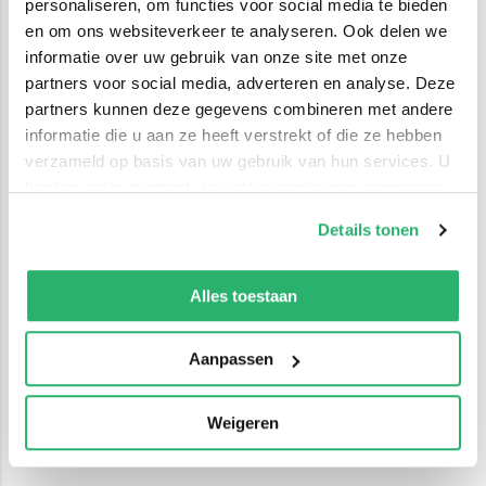
personaliseren, om functies voor social media te bieden
en om ons websiteverkeer te analyseren. Ook delen we
informatie over uw gebruik van onze site met onze
partners voor social media, adverteren en analyse. Deze
partners kunnen deze gegevens combineren met andere
informatie die u aan ze heeft verstrekt of die ze hebben
verzameld op basis van uw gebruik van hun services. U
kunt op ieder moment uw cookievoorkeuren aanpassen
op onze
cookiebeleid pagina
.
Details tonen
We werken samen met
42 derden
die uw gegevens
kunnen ontvangen en verwerken.
Alles toestaan
Aanpassen
Weigeren