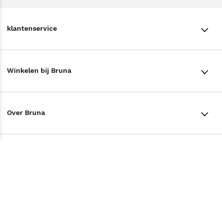
klantenservice
klantenservice
Winkelen bij Bruna
Contact
Winkels en openingstijden
Bestellen & Bezorging
Over Bruna
Assortiment in de winkel
Betalen
De organisatie
Cadeaukaarten
Annuleren & Retourneren
Volg ons op
Werken bij Bruna
Cadeauboxen
Veelgestelde vragen
TikTok #BookTok
Ondernemer worden
Staatsloterij
Tips
Zakelijk boeken bestellen
Facebook
De voordelen van Bruna
ING Servicepunten