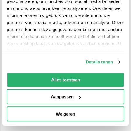
personaliseren, om functies voor social media te bieden
en om ons websiteverkeer te analyseren. Ook delen we
informatie over uw gebruik van onze site met onze
partners voor social media, adverteren en analyse. Deze
partners kunnen deze gegevens combineren met andere
informatie die u aan ze heeft verstrekt of die ze hebben
verzameld op basis van uw gebruik van hun services. U
kunt op ieder moment uw cookievoorkeuren aanpassen
op onze
cookiebeleid pagina
.
Details tonen
We werken samen met
42 derden
die uw gegevens
kunnen ontvangen en verwerken.
Alles toestaan
Aanpassen
Weigeren