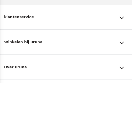
klantenservice
klantenservice
Winkelen bij Bruna
Contact
Winkels en openingstijden
Bestellen & Bezorging
Over Bruna
Assortiment in de winkel
Betalen
De organisatie
Cadeaukaarten
Annuleren & Retourneren
Volg ons op
Werken bij Bruna
Cadeauboxen
Veelgestelde vragen
TikTok #BookTok
Ondernemer worden
Staatsloterij
Tips
Zakelijk boeken bestellen
Facebook
De voordelen van Bruna
ING Servicepunten