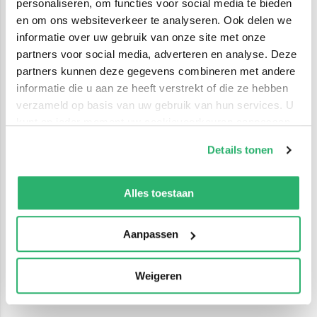
personaliseren, om functies voor social media te bieden
en om ons websiteverkeer te analyseren. Ook delen we
informatie over uw gebruik van onze site met onze
partners voor social media, adverteren en analyse. Deze
partners kunnen deze gegevens combineren met andere
informatie die u aan ze heeft verstrekt of die ze hebben
verzameld op basis van uw gebruik van hun services. U
kunt op ieder moment uw cookievoorkeuren aanpassen
op onze
cookiebeleid pagina
.
Details tonen
We werken samen met
42 derden
die uw gegevens
kunnen ontvangen en verwerken.
Alles toestaan
Aanpassen
Weigeren