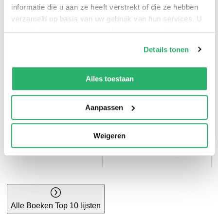
informatie die u aan ze heeft verstrekt of die ze hebben
Bruna top 10
Thrillers top 10
verzameld op basis van uw gebruik van hun services. U
kunt op ieder moment uw cookievoorkeuren aanpassen
op onze
cookiebeleid pagina
.
Details tonen
We werken samen met
42 derden
die uw gegevens
kunnen ontvangen en verwerken.
Alles toestaan
Aanpassen
Kinderboeken top
Weigeren
10
Kookboeken top 10
Alle Boeken Top 10 lijsten