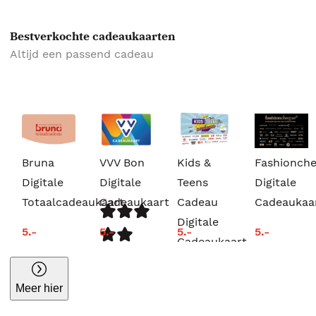
Bestverkochte cadeaukaarten
Altijd een passend cadeau
Bruna
VVV Bon
Kids &
Fashionch
Digitale
Digitale
Teens
Digitale
Totaalcadeaukaart
Cadeaukaart
Cadeau
Cadeaukaa
Digitale
5.-
5.-
5.-
5.-
Cadeaukaart
Meer hier