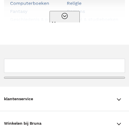
Computerboeken
Religie
Fantasy
Romans
Geschiedenis & politiek
School & studieboeken
Meer genres
Hobbyboeken
Serie
Huis, tuin & dier
Spiritualiteit
Kalenders & agenda's
Sportboeken
Kinderboeken
Stripboeken
Kookboeken
Thema
Kunst & cultuur
Thrillers
Literatuur
Young adult
Luisterboeken
klantenservice
klantenservice
Winkelen bij Bruna
Contact