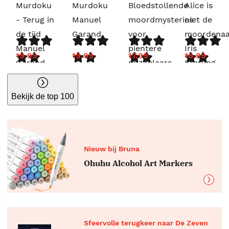
Murdoku
Murdoku
Bloedstollende
Alice is
- Terug in
Manuel
moordmysteries
niet de
de tijd
Garand
voor
moordenaa
Manuel
pientere
Iris
19.99
19.99
17.99
16.99
Garand
puzzelaars
Starling
G.T.
Karber
Bekijk de top 100
Nieuw bij Bruna
Ohuhu Alcohol Art Markers
Sfeervolle terugkeer naar De Zeven