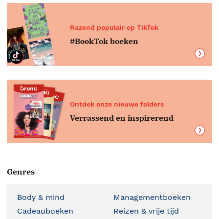
Razend populair op TikTok
#BookTok boeken
Ontdek onze nieuwe folders
Verrassend en inspirerend
Genres
Body & mind
Managementboeken
Cadeauboeken
Reizen & vrije tijd