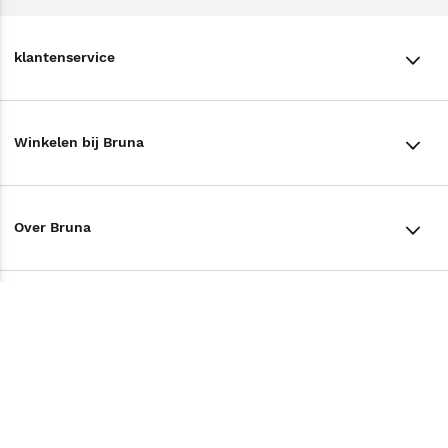
klantenservice
klantenservice
Winkelen bij Bruna
Contact
Winkels en openingstijden
Bestellen & Bezorging
Over Bruna
Assortiment in de winkel
Betalen
De organisatie
Cadeaukaarten
Annuleren & Retourneren
Volg ons op
Werken bij Bruna
Cadeauboxen
Veelgestelde vragen
TikTok #BookTok
Ondernemer worden
Staatsloterij
Tips
Zakelijk boeken bestellen
Facebook
De voordelen van Bruna
ING Servicepunten