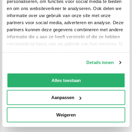
personaliseren, om functies voor social media te bieden
en om ons websiteverkeer te analyseren. Ook delen we
informatie over uw gebruik van onze site met onze
partners voor social media, adverteren en analyse. Deze
partners kunnen deze gegevens combineren met andere
informatie die u aan ze heeft verstrekt of die ze hebben
verzameld op basis van uw gebruik van hun services. U
kunt op ieder moment uw cookievoorkeuren aanpassen
op onze
cookiebeleid pagina
.
Details tonen
We werken samen met
42 derden
die uw gegevens
kunnen ontvangen en verwerken.
Alles toestaan
Aanpassen
Weigeren