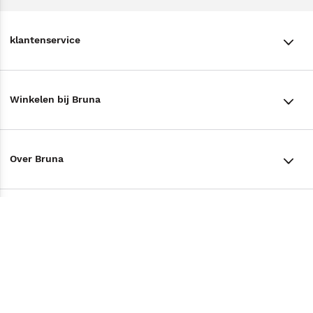
klantenservice
klantenservice
Winkelen bij Bruna
Contact
Winkels en openingstijden
Bestellen & Bezorging
Over Bruna
Assortiment in de winkel
Betalen
De organisatie
Cadeaukaarten
Annuleren & Retourneren
Volg ons op
Werken bij Bruna
Cadeauboxen
Veelgestelde vragen
TikTok #BookTok
Ondernemer worden
Staatsloterij
Tips
Zakelijk boeken bestellen
Facebook
De voordelen van Bruna
ING Servicepunten