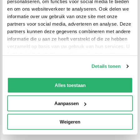
personaliseren, om functies voor social media te bieden
en om ons websiteverkeer te analyseren. Ook delen we
informatie over uw gebruik van onze site met onze
partners voor social media, adverteren en analyse. Deze
partners kunnen deze gegevens combineren met andere
informatie die u aan ze heeft verstrekt of die ze hebben
verzameld op basis van uw gebruik van hun services. U
kunt op ieder moment uw cookievoorkeuren aanpassen
op onze
cookiebeleid pagina
.
Details tonen
We werken samen met
42 derden
die uw gegevens
kunnen ontvangen en verwerken.
Alles toestaan
Aanpassen
Weigeren