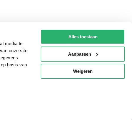
Alles toestaan
al media te
van onze site
Aanpassen
 gegevens
 op basis van
Weigeren
p
Tips
AVI lezen
Kinderboekenweek
Boekenbon