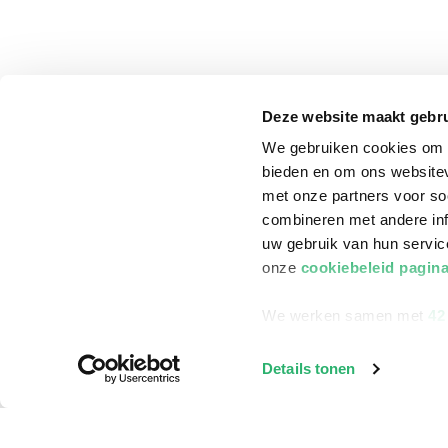
Deze website maakt gebru
We gebruiken cookies om c
bieden en om ons websitev
met onze partners voor so
combineren met andere inf
uw gebruik van hun servi
onze
cookiebeleid pagin
We werken samen met
42
klantenservice
Winkelen bij Bru
Details tonen
Contact
Winkels en openi
Bestellen & Bezorging
Assortiment in d
Betalen
Cadeaukaarten