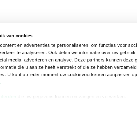
ik van cookies
ontent en advertenties te personaliseren, om functies voor soci
erkeer te analyseren. Ook delen we informatie over uw gebruik 
cial media, adverteren en analyse. Deze partners kunnen deze
ormatie die u aan ze heeft verstrekt of die ze hebben verzameld
ces. U kunt op ieder moment uw cookievoorkeuren aanpassen o
a
.
 derden
die uw gegevens kunnen ontvangen en verwerken.
na
Over Bruna
Volg ons op
ngstijden
De organisatie
TikTok #BookTok
e winkel
Werken bij Bruna
Facebook
Ondernemer worden
Instagram