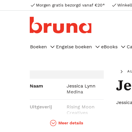
Morgen gratis bezorgd vanaf €20*
Winkell
Boeken
Engelse boeken
eBooks
C
A
Je
Naam
Jessica Lynn
Medina
Jessic
Uitgeverij
Rising Moon
Creatives
Meer details
Genres
Young adult