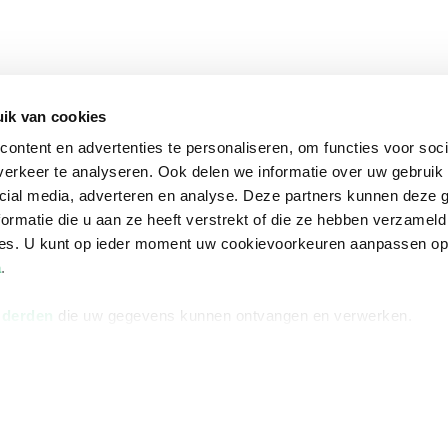
ik van cookies
ontent en advertenties te personaliseren, om functies voor soci
erkeer te analyseren. Ook delen we informatie over uw gebruik 
cial media, adverteren en analyse. Deze partners kunnen deze
ormatie die u aan ze heeft verstrekt of die ze hebben verzameld
ces. U kunt op ieder moment uw cookievoorkeuren aanpassen o
a
.
 derden
die uw gegevens kunnen ontvangen en verwerken.
na
Over Bruna
Volg ons op
ngstijden
De organisatie
TikTok #BookTok
e winkel
Werken bij Bruna
Facebook
Ondernemer worden
Instagram