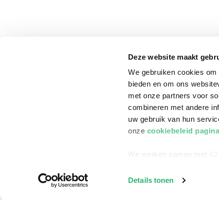
Deze website maakt gebru
We gebruiken cookies om c
bieden en om ons websitev
met onze partners voor so
combineren met andere inf
uw gebruik van hun servi
onze
cookiebeleid pagin
We werken samen met
42
klantenservice
Winkelen bij Bru
Details tonen
Contact
Winkels en openi
Bestellen & Bezorging
Assortiment in d
Betalen
Cadeaukaarten