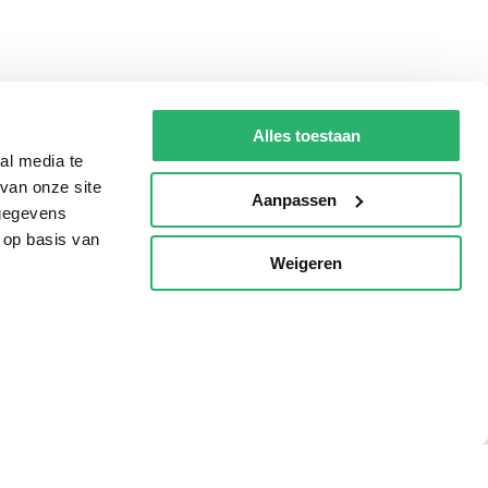
Alles toestaan
al media te
van onze site
Aanpassen
 gegevens
 op basis van
Weigeren
p
Tips
AVI lezen
Kinderboekenweek
Boekenbon