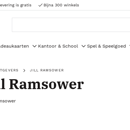
evering is gratis
Bijna 300 winkels
adeaukaarten
Kantoor & School
Spel & Speelgoed
ITGEVERS
JILL RAMSOWER
ll Ramsower
amsower