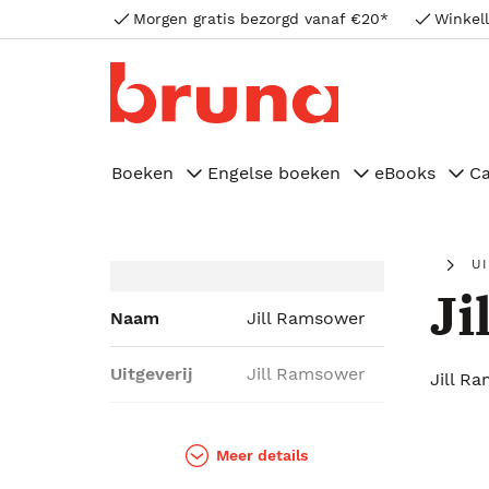
Morgen gratis bezorgd vanaf €20*
Winkell
Boeken
Engelse boeken
eBooks
C
U
Ji
Naam
Jill Ramsower
Uitgeverij
Jill Ramsower
Jill R
Genres
Fantasy,
Literatuur,
Meer details
Romans,