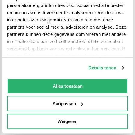
personaliseren, om functies voor social media te bieden
en om ons websiteverkeer te analyseren. Ook delen we
informatie over uw gebruik van onze site met onze
partners voor social media, adverteren en analyse. Deze
partners kunnen deze gegevens combineren met andere
informatie die u aan ze heeft verstrekt of die ze hebben
verzameld op basis van uw gebruik van hun services. U
kunt op ieder moment uw cookievoorkeuren aanpassen
op onze
cookiebeleid pagina
.
Details tonen
We werken samen met
42 derden
die uw gegevens
kunnen ontvangen en verwerken.
Alles toestaan
Aanpassen
Weigeren