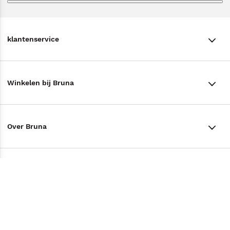
klantenservice
klantenservice
Winkelen bij Bruna
Contact
Winkels en openingstijden
Bestellen & Bezorging
Over Bruna
Assortiment in de winkel
Betalen
De organisatie
Cadeaukaarten
Annuleren & Retourneren
Volg ons op
Werken bij Bruna
Cadeauboxen
Veelgestelde vragen
TikTok #BookTok
Ondernemer worden
Staatsloterij
Tips
Zakelijk boeken bestellen
Facebook
De voordelen van Bruna