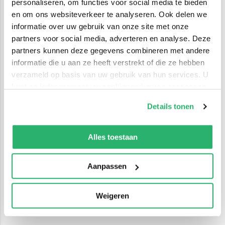
personaliseren, om functies voor social media te bieden
en om ons websiteverkeer te analyseren. Ook delen we
informatie over uw gebruik van onze site met onze
partners voor social media, adverteren en analyse. Deze
partners kunnen deze gegevens combineren met andere
informatie die u aan ze heeft verstrekt of die ze hebben
verzameld op basis van uw gebruik van hun services. U
kunt op ieder moment uw cookievoorkeuren aanpassen
op onze
cookiebeleid pagina
.
Details tonen
We werken samen met
42 derden
die uw gegevens
kunnen ontvangen en verwerken.
Alles toestaan
Aanpassen
Weigeren