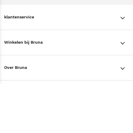
klantenservice
klantenservice
Winkelen bij Bruna
Contact
Winkels en openingstijden
Bestellen & Bezorging
Over Bruna
Assortiment in de winkel
Betalen
De organisatie
Cadeaukaarten
Annuleren & Retourneren
Volg ons op
Werken bij Bruna
Cadeauboxen
Veelgestelde vragen
TikTok #BookTok
Ondernemer worden
Staatsloterij
Tips
Zakelijk boeken bestellen
Facebook
De voordelen van Bruna
ING Servicepunten