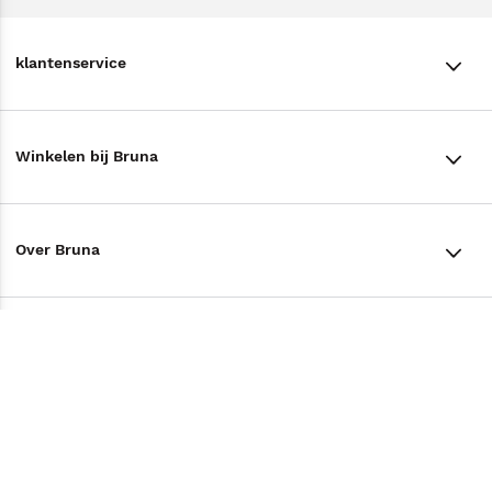
klantenservice
klantenservice
Winkelen bij Bruna
Contact
Winkels en openingstijden
Bestellen & Bezorging
Over Bruna
Assortiment in de winkel
Betalen
De organisatie
Cadeaukaarten
Annuleren & Retourneren
Volg ons op
Werken bij Bruna
Cadeauboxen
Veelgestelde vragen
TikTok #BookTok
Ondernemer worden
Staatsloterij
Tips
Zakelijk boeken bestellen
Facebook
De voordelen van Bruna
ING Servicepunten