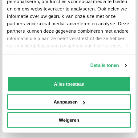
personaliseren, om functies voor social media te bieden
en om ons websiteverkeer te analyseren. Ook delen we
informatie over uw gebruik van onze site met onze
partners voor social media, adverteren en analyse. Deze
partners kunnen deze gegevens combineren met andere
informatie die u aan ze heeft verstrekt of die ze hebben
verzameld op basis van uw gebruik van hun services. U
kunt op ieder moment uw cookievoorkeuren aanpassen
op onze
cookiebeleid pagina
.
Details tonen
We werken samen met
42 derden
die uw gegevens
kunnen ontvangen en verwerken.
Alles toestaan
Aanpassen
Weigeren