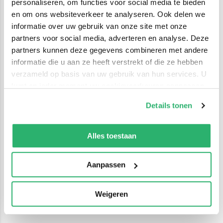
personaliseren, om functies voor social media te bieden
en om ons websiteverkeer te analyseren. Ook delen we
informatie over uw gebruik van onze site met onze
partners voor social media, adverteren en analyse. Deze
partners kunnen deze gegevens combineren met andere
informatie die u aan ze heeft verstrekt of die ze hebben
verzameld op basis van uw gebruik van hun services. U
kunt op ieder moment uw cookievoorkeuren aanpassen
op onze
cookiebeleid pagina
.
Details tonen
We werken samen met
42 derden
die uw gegevens
kunnen ontvangen en verwerken.
Alles toestaan
Aanpassen
Weigeren