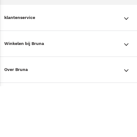
klantenservice
klantenservice
Winkelen bij Bruna
Contact
Winkels en openingstijden
Bestellen & Bezorging
Over Bruna
Assortiment in de winkel
Betalen
De organisatie
Cadeaukaarten
Annuleren & Retourneren
Volg ons op
Werken bij Bruna
Cadeauboxen
Veelgestelde vragen
TikTok #BookTok
Ondernemer worden
Staatsloterij
Tips
Zakelijk boeken bestellen
Facebook
De voordelen van Bruna
ING Servicepunten