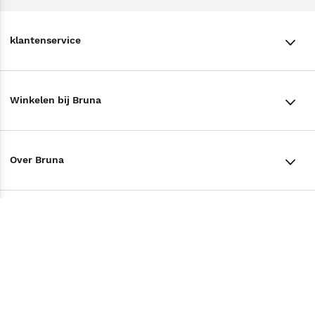
klantenservice
klantenservice
Winkelen bij Bruna
Contact
Winkels en openingstijden
Bestellen & Bezorging
Over Bruna
Assortiment in de winkel
Betalen
De organisatie
Cadeaukaarten
Annuleren & Retourneren
Volg ons op
Werken bij Bruna
Cadeauboxen
Veelgestelde vragen
TikTok #BookTok
Ondernemer worden
Staatsloterij
Tips
Zakelijk boeken bestellen
Facebook
De voordelen van Bruna
ING Servicepunten