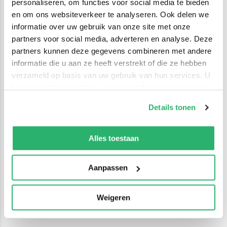
personaliseren, om functies voor social media te bieden
en om ons websiteverkeer te analyseren. Ook delen we
informatie over uw gebruik van onze site met onze
partners voor social media, adverteren en analyse. Deze
partners kunnen deze gegevens combineren met andere
informatie die u aan ze heeft verstrekt of die ze hebben
verzameld op basis van uw gebruik van hun services. U
kunt op ieder moment uw cookievoorkeuren aanpassen
op onze
cookiebeleid pagina
.
Details tonen
We werken samen met
42 derden
die uw gegevens
kunnen ontvangen en verwerken.
Alles toestaan
Aanpassen
Weigeren