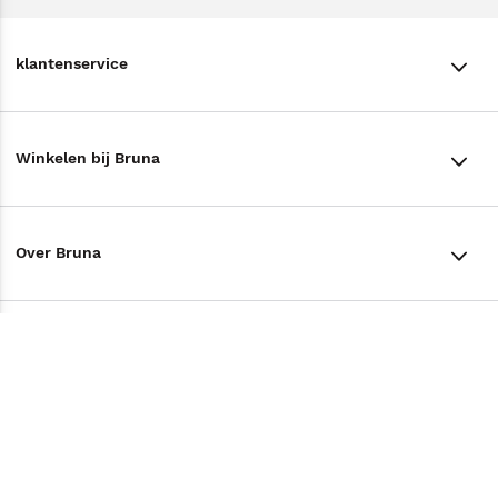
klantenservice
klantenservice
Winkelen bij Bruna
Contact
Winkels en openingstijden
Bestellen & Bezorging
Over Bruna
Assortiment in de winkel
Betalen
De organisatie
Cadeaukaarten
Annuleren & Retourneren
Volg ons op
Werken bij Bruna
Cadeauboxen
Veelgestelde vragen
TikTok #BookTok
Ondernemer worden
Staatsloterij
Tips
Zakelijk boeken bestellen
Facebook
De voordelen van Bruna
ING Servicepunten