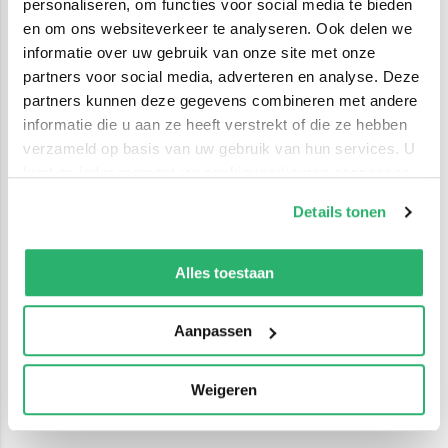
personaliseren, om functies voor social media te bieden
en om ons websiteverkeer te analyseren. Ook delen we
informatie over uw gebruik van onze site met onze
partners voor social media, adverteren en analyse. Deze
partners kunnen deze gegevens combineren met andere
informatie die u aan ze heeft verstrekt of die ze hebben
verzameld op basis van uw gebruik van hun services. U
kunt op ieder moment uw cookievoorkeuren aanpassen
op onze
cookiebeleid pagina
.
Details tonen
We werken samen met
42 derden
die uw gegevens
kunnen ontvangen en verwerken.
Alles toestaan
Aanpassen
Weigeren