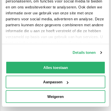
personaliseren, om functies voor social media te bieden
en om ons websiteverkeer te analyseren. Ook delen we
informatie over uw gebruik van onze site met onze
partners voor social media, adverteren en analyse. Deze
partners kunnen deze gegevens combineren met andere
informatie die u aan ze heeft verstrekt of die ze hebben
verzameld op basis van uw gebruik van hun services. U
kunt op ieder moment uw cookievoorkeuren aanpassen
op onze
cookiebeleid pagina
.
Details tonen
We werken samen met
42 derden
die uw gegevens
kunnen ontvangen en verwerken.
Alles toestaan
Aanpassen
Weigeren