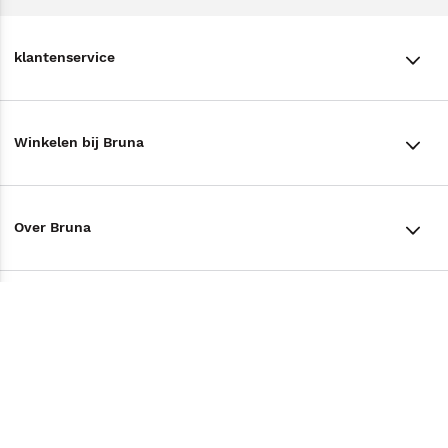
klantenservice
klantenservice
Winkelen bij Bruna
Contact
Winkels en openingstijden
Bestellen & Bezorging
Over Bruna
Assortiment in de winkel
Betalen
De organisatie
Cadeaukaarten
Annuleren & Retourneren
Volg ons op
Werken bij Bruna
Cadeauboxen
Veelgestelde vragen
TikTok #BookTok
Ondernemer worden
Staatsloterij
Tips
Zakelijk boeken bestellen
Facebook
De voordelen van Bruna
ING Servicepunten