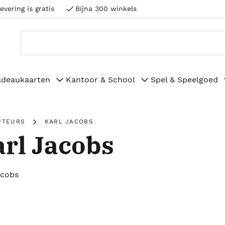
evering is gratis
Bijna 300 winkels
adeaukaarten
Kantoor & School
Spel & Speelgoed
UTEURS
KARL JACOBS
rl Jacobs
acobs