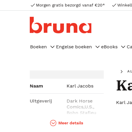
Morgen gratis bezorgd vanaf €20*
Winkell
Boeken
Engelse boeken
eBooks
C
A
Ka
Naam
Karl Jacobs
Uitgeverij
Dark Horse
Karl J
Comics,U.S.,
Bohn Stafleu
van Loghum
Meer details