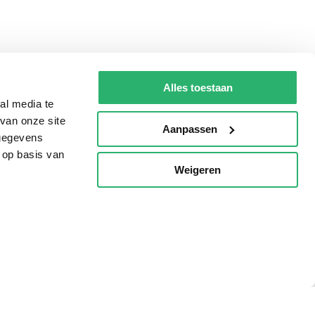
Alles toestaan
al media te
van onze site
Aanpassen
 gegevens
 op basis van
Weigeren
p
Tips
AVI lezen
Kinderboekenweek
Boekenbon