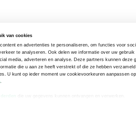
ik van cookies
ontent en advertenties te personaliseren, om functies voor soci
erkeer te analyseren. Ook delen we informatie over uw gebruik 
cial media, adverteren en analyse. Deze partners kunnen deze
ormatie die u aan ze heeft verstrekt of die ze hebben verzameld
ces. U kunt op ieder moment uw cookievoorkeuren aanpassen o
a
.
 derden
die uw gegevens kunnen ontvangen en verwerken.
na
Over Bruna
Volg ons op
ngstijden
De organisatie
TikTok #BookTok
e winkel
Werken bij Bruna
Facebook
Ondernemer worden
Instagram