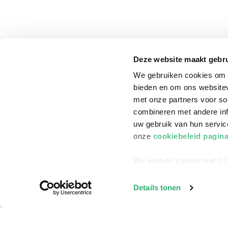
Deze website maakt gebru
We gebruiken cookies om c
bieden en om ons websitev
met onze partners voor so
combineren met andere inf
uw gebruik van hun servi
onze
cookiebeleid pagin
We werken samen met
42
klantenservice
Winkelen bij Bru
Details tonen
Contact
Winkels en openi
Bestellen & Bezorging
Assortiment in d
Betalen
Cadeaukaarten