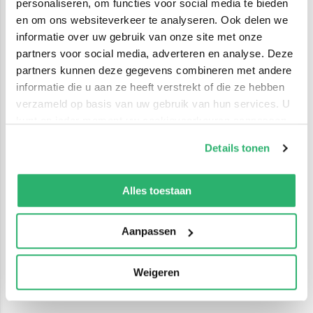
personaliseren, om functies voor social media te bieden
en om ons websiteverkeer te analyseren. Ook delen we
informatie over uw gebruik van onze site met onze
partners voor social media, adverteren en analyse. Deze
partners kunnen deze gegevens combineren met andere
informatie die u aan ze heeft verstrekt of die ze hebben
verzameld op basis van uw gebruik van hun services. U
kunt op ieder moment uw cookievoorkeuren aanpassen
op onze
cookiebeleid pagina
.
Details tonen
We werken samen met
42 derden
die uw gegevens
kunnen ontvangen en verwerken.
Alles toestaan
Aanpassen
Weigeren