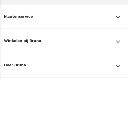
klantenservice
klantenservice
Winkelen bij Bruna
Contact
Winkels en openingstijden
Bestellen & Bezorging
Over Bruna
Assortiment in de winkel
Betalen
De organisatie
Cadeaukaarten
Annuleren & Retourneren
Volg ons op
Werken bij Bruna
Cadeauboxen
Veelgestelde vragen
TikTok #BookTok
Ondernemer worden
Staatsloterij
Tips
Zakelijk boeken bestellen
Facebook
De voordelen van Bruna
ING Servicepunten