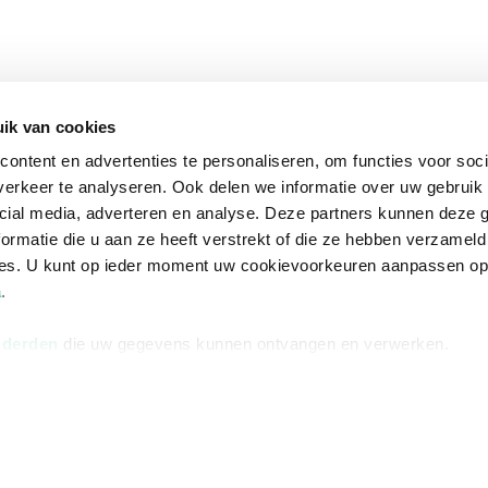
ik van cookies
ontent en advertenties te personaliseren, om functies voor soci
erkeer te analyseren. Ook delen we informatie over uw gebruik 
cial media, adverteren en analyse. Deze partners kunnen deze
ormatie die u aan ze heeft verstrekt of die ze hebben verzameld
ces. U kunt op ieder moment uw cookievoorkeuren aanpassen o
a
.
 derden
die uw gegevens kunnen ontvangen en verwerken.
na
Over Bruna
Volg ons op
ngstijden
De organisatie
TikTok #BookTok
e winkel
Werken bij Bruna
Facebook
Ondernemer worden
Instagram