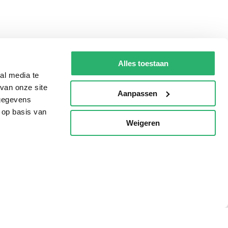
Alles toestaan
al media te
van onze site
Aanpassen
 gegevens
 op basis van
Weigeren
p
Tips
AVI lezen
Kinderboekenweek
Boekenbon