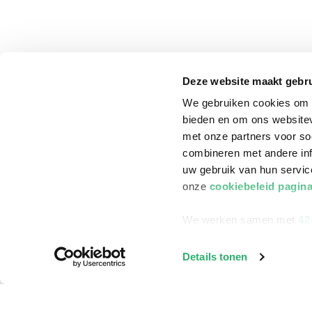
Deze website maakt gebru
We gebruiken cookies om c
bieden en om ons websitev
met onze partners voor so
combineren met andere inf
uw gebruik van hun servi
onze
cookiebeleid pagin
We werken samen met
42
klantenservice
Winkelen bij Bru
Details tonen
Contact
Winkels en openi
Bestellen & Bezorging
Assortiment in d
Betalen
Cadeaukaarten