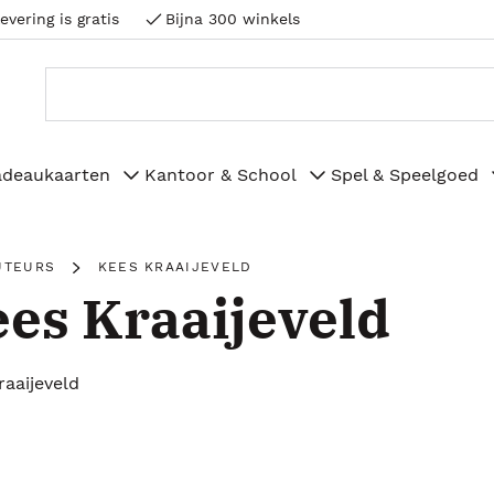
evering is gratis
Bijna 300 winkels
adeaukaarten
Kantoor & School
Spel & Speelgoed
UTEURS
KEES KRAAIJEVELD
es Kraaijeveld
raaijeveld