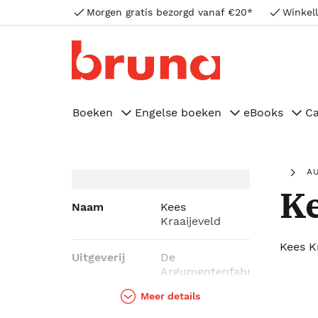
Morgen gratis bezorgd vanaf €20*
Winkell
Boeken
Engelse boeken
eBooks
C
A
Ke
Naam
Kees
Kraaijeveld
Kees K
Uitgeverij
De
Argumentenfabriek,
Kosmos
Meer details
Uitgevers