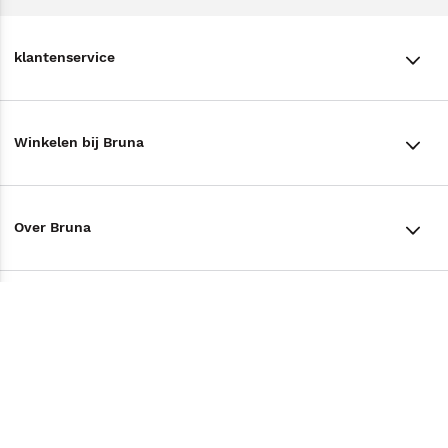
klantenservice
klantenservice
Winkelen bij Bruna
Contact
Winkels en openingstijden
Bestellen & Bezorging
Over Bruna
Assortiment in de winkel
Betalen
De organisatie
Cadeaukaarten
Annuleren & Retourneren
Volg ons op
Werken bij Bruna
Cadeauboxen
Veelgestelde vragen
TikTok #BookTok
Ondernemer worden
Staatsloterij
Tips
Zakelijk boeken bestellen
Facebook
De voordelen van Bruna
ING Servicepunten