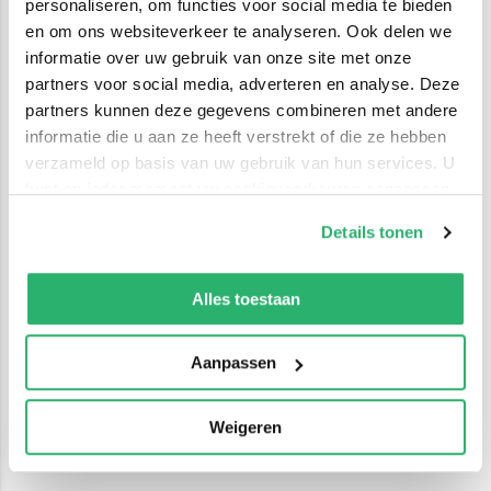
personaliseren, om functies voor social media te bieden
en om ons websiteverkeer te analyseren. Ook delen we
informatie over uw gebruik van onze site met onze
partners voor social media, adverteren en analyse. Deze
partners kunnen deze gegevens combineren met andere
informatie die u aan ze heeft verstrekt of die ze hebben
verzameld op basis van uw gebruik van hun services. U
kunt op ieder moment uw cookievoorkeuren aanpassen
op onze
cookiebeleid pagina
.
Details tonen
We werken samen met
42 derden
die uw gegevens
kunnen ontvangen en verwerken.
Alles toestaan
Aanpassen
Weigeren