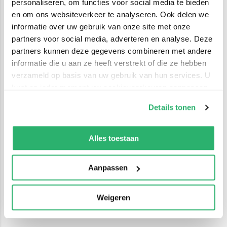
personaliseren, om functies voor social media te bieden
en om ons websiteverkeer te analyseren. Ook delen we
informatie over uw gebruik van onze site met onze
partners voor social media, adverteren en analyse. Deze
partners kunnen deze gegevens combineren met andere
informatie die u aan ze heeft verstrekt of die ze hebben
verzameld op basis van uw gebruik van hun services. U
kunt op ieder moment uw cookievoorkeuren aanpassen
op onze
cookiebeleid pagina
.
Details tonen
We werken samen met
42 derden
die uw gegevens
kunnen ontvangen en verwerken.
Alles toestaan
Aanpassen
Weigeren