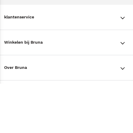
klantenservice
klantenservice
Winkelen bij Bruna
Contact
Winkels en openingstijden
Bestellen & Bezorging
Over Bruna
Assortiment in de winkel
Betalen
De organisatie
Cadeaukaarten
Annuleren & Retourneren
Volg ons op
Werken bij Bruna
Cadeauboxen
Veelgestelde vragen
TikTok #BookTok
Ondernemer worden
Staatsloterij
Tips
Zakelijk boeken bestellen
Facebook
De voordelen van Bruna
ING Servicepunten