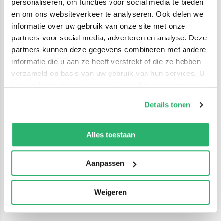
personaliseren, om functies voor social media te bieden
en om ons websiteverkeer te analyseren. Ook delen we
informatie over uw gebruik van onze site met onze
partners voor social media, adverteren en analyse. Deze
partners kunnen deze gegevens combineren met andere
informatie die u aan ze heeft verstrekt of die ze hebben
verzameld op basis van uw gebruik van hun services. U
kunt op ieder moment uw cookievoorkeuren aanpassen
op onze
cookiebeleid pagina
.
Details tonen
We werken samen met
42 derden
die uw gegevens
kunnen ontvangen en verwerken.
Alles toestaan
Aanpassen
Weigeren