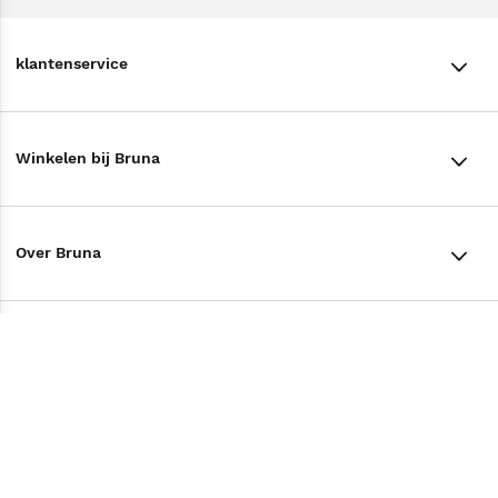
klantenservice
klantenservice
Winkelen bij Bruna
Contact
Winkels en openingstijden
Bestellen & Bezorging
Over Bruna
Assortiment in de winkel
Betalen
De organisatie
Cadeaukaarten
Annuleren & Retourneren
Volg ons op
Werken bij Bruna
Cadeauboxen
Veelgestelde vragen
TikTok #BookTok
Ondernemer worden
Staatsloterij
Tips
Zakelijk boeken bestellen
Facebook
De voordelen van Bruna
ING Servicepunten