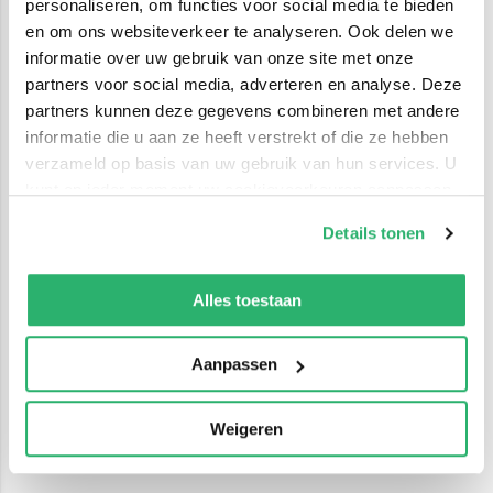
personaliseren, om functies voor social media te bieden
en om ons websiteverkeer te analyseren. Ook delen we
informatie over uw gebruik van onze site met onze
partners voor social media, adverteren en analyse. Deze
partners kunnen deze gegevens combineren met andere
informatie die u aan ze heeft verstrekt of die ze hebben
verzameld op basis van uw gebruik van hun services. U
kunt op ieder moment uw cookievoorkeuren aanpassen
op onze
cookiebeleid pagina
.
Details tonen
We werken samen met
42 derden
die uw gegevens
kunnen ontvangen en verwerken.
Alles toestaan
Aanpassen
Weigeren