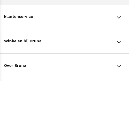
klantenservice
klantenservice
Winkelen bij Bruna
Contact
Winkels en openingstijden
Bestellen & Bezorging
Over Bruna
Assortiment in de winkel
Betalen
De organisatie
Cadeaukaarten
Annuleren & Retourneren
Volg ons op
Werken bij Bruna
Cadeauboxen
Veelgestelde vragen
TikTok #BookTok
Ondernemer worden
Staatsloterij
Tips
Zakelijk boeken bestellen
Facebook
De voordelen van Bruna
ING Servicepunten