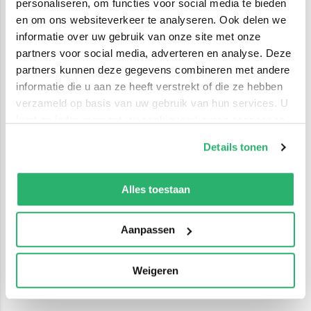
personaliseren, om functies voor social media te bieden
en om ons websiteverkeer te analyseren. Ook delen we
informatie over uw gebruik van onze site met onze
partners voor social media, adverteren en analyse. Deze
partners kunnen deze gegevens combineren met andere
informatie die u aan ze heeft verstrekt of die ze hebben
verzameld op basis van uw gebruik van hun services. U
kunt op ieder moment uw cookievoorkeuren aanpassen
op onze
cookiebeleid pagina
.
Details tonen
We werken samen met
42 derden
die uw gegevens
kunnen ontvangen en verwerken.
Alles toestaan
Aanpassen
Weigeren