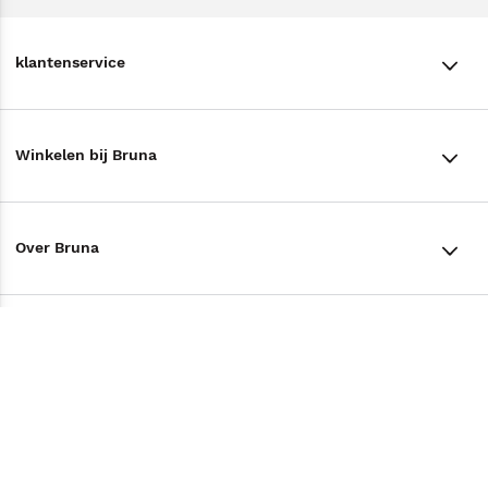
klantenservice
klantenservice
Winkelen bij Bruna
Contact
Winkels en openingstijden
Bestellen & Bezorging
Over Bruna
Assortiment in de winkel
Betalen
De organisatie
Cadeaukaarten
Annuleren & Retourneren
Volg ons op
Werken bij Bruna
Cadeauboxen
Veelgestelde vragen
TikTok #BookTok
Ondernemer worden
Staatsloterij
Tips
Zakelijk boeken bestellen
Facebook
De voordelen van Bruna
ING Servicepunten