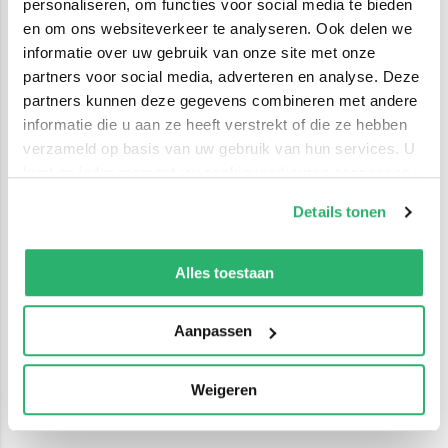
personaliseren, om functies voor social media te bieden
en om ons websiteverkeer te analyseren. Ook delen we
informatie over uw gebruik van onze site met onze
partners voor social media, adverteren en analyse. Deze
partners kunnen deze gegevens combineren met andere
informatie die u aan ze heeft verstrekt of die ze hebben
verzameld op basis van uw gebruik van hun services. U
kunt op ieder moment uw cookievoorkeuren aanpassen
op onze
cookiebeleid pagina
.
Details tonen
We werken samen met
42 derden
die uw gegevens
kunnen ontvangen en verwerken.
Alles toestaan
Aanpassen
Weigeren