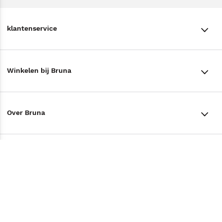
klantenservice
klantenservice
Winkelen bij Bruna
Contact
Winkels en openingstijden
Bestellen & Bezorging
Over Bruna
Assortiment in de winkel
Betalen
De organisatie
Cadeaukaarten
Annuleren & Retourneren
Volg ons op
Werken bij Bruna
Cadeauboxen
Veelgestelde vragen
TikTok #BookTok
Ondernemer worden
Staatsloterij
Tips
Zakelijk boeken bestellen
Facebook
De voordelen van Bruna
ING Servicepunten