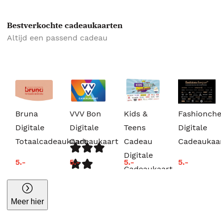
Bestverkochte cadeaukaarten
Altijd een passend cadeau
Bruna
VVV Bon
Kids &
Fashionch
Digitale
Digitale
Teens
Digitale
Totaalcadeaukaart
Cadeaukaart
Cadeau
Cadeaukaa
Digitale
5.-
5.-
5.-
5.-
Cadeaukaart
Meer hier