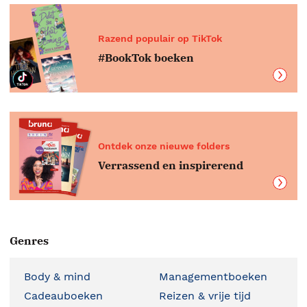
Razend populair op TikTok
#BookTok boeken
Ontdek onze nieuwe folders
Verrassend en inspirerend
Genres
Body & mind
Managementboeken
Cadeauboeken
Reizen & vrije tijd