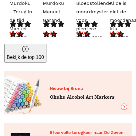
Murdoku
Murdoku
Bloedstollende
Alice is
- Terug in
Manuel
moordmysteries
niet de
de tijd
Garand
voor
moordenaa
Manuel
pientere
Iris
19.99
19.99
17.99
16.99
Garand
puzzelaars
Starling
G.T.
Karber
Bekijk de top 100
Nieuw bij Bruna
Ohuhu Alcohol Art Markers
Sfeervolle terugkeer naar De Zeven