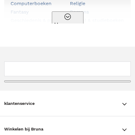
Computerboeken
Religie
Fantasy
Romans
Geschiedenis & politiek
School & studieboeken
Meer genres
Hobbyboeken
Serie
Huis, tuin & dier
Spiritualiteit
Kalenders & agenda's
Sportboeken
Kinderboeken
Stripboeken
Kookboeken
Thema
Kunst & cultuur
Thrillers
Literatuur
Young adult
Luisterboeken
klantenservice
klantenservice
Winkelen bij Bruna
Contact