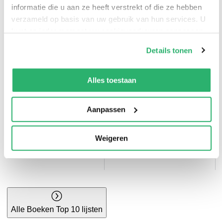
informatie die u aan ze heeft verstrekt of die ze hebben
Bruna top 10
Thrillers top 10
verzameld op basis van uw gebruik van hun services. U
kunt op ieder moment uw cookievoorkeuren aanpassen
op onze
cookiebeleid pagina
.
Details tonen
We werken samen met
42 derden
die uw gegevens
kunnen ontvangen en verwerken.
Alles toestaan
Aanpassen
Kinderboeken top
Weigeren
10
Kookboeken top 10
Alle Boeken Top 10 lijsten