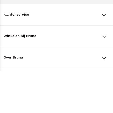
klantenservice
klantenservice
Winkelen bij Bruna
Contact
Winkels en openingstijden
Bestellen & Bezorging
Over Bruna
Assortiment in de winkel
Betalen
De organisatie
Cadeaukaarten
Annuleren & Retourneren
Volg ons op
Werken bij Bruna
Cadeauboxen
Veelgestelde vragen
TikTok #BookTok
Ondernemer worden
Staatsloterij
Tips
Zakelijk boeken bestellen
Facebook
De voordelen van Bruna
ING Servicepunten