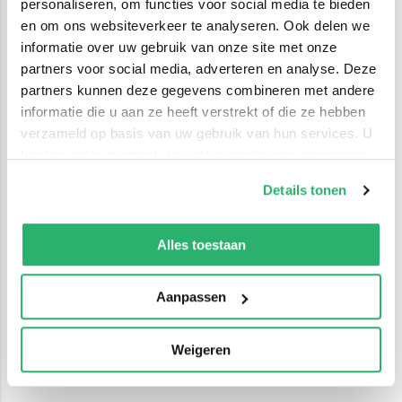
personaliseren, om functies voor social media te bieden
en om ons websiteverkeer te analyseren. Ook delen we
informatie over uw gebruik van onze site met onze
partners voor social media, adverteren en analyse. Deze
partners kunnen deze gegevens combineren met andere
informatie die u aan ze heeft verstrekt of die ze hebben
verzameld op basis van uw gebruik van hun services. U
kunt op ieder moment uw cookievoorkeuren aanpassen
op onze
cookiebeleid pagina
.
Details tonen
We werken samen met
42 derden
die uw gegevens
kunnen ontvangen en verwerken.
Alles toestaan
Aanpassen
Weigeren