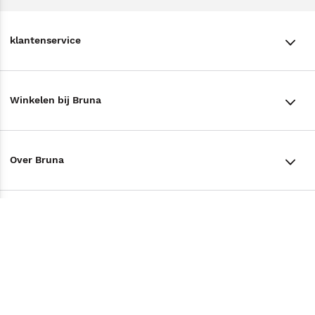
klantenservice
klantenservice
Winkelen bij Bruna
Contact
Winkels en openingstijden
Bestellen & Bezorging
Over Bruna
Assortiment in de winkel
Betalen
De organisatie
Cadeaukaarten
Annuleren & Retourneren
Volg ons op
Werken bij Bruna
Cadeauboxen
Veelgestelde vragen
TikTok #BookTok
Ondernemer worden
Staatsloterij
Tips
Zakelijk boeken bestellen
Facebook
De voordelen van Bruna
ING Servicepunten