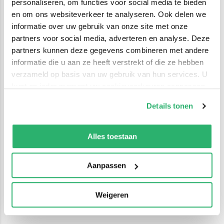
personaliseren, om functies voor social media te bieden
en om ons websiteverkeer te analyseren. Ook delen we
informatie over uw gebruik van onze site met onze
partners voor social media, adverteren en analyse. Deze
partners kunnen deze gegevens combineren met andere
informatie die u aan ze heeft verstrekt of die ze hebben
verzameld op basis van uw gebruik van hun services. U
kunt op ieder moment uw cookievoorkeuren aanpassen
op onze
cookiebeleid pagina
.
Details tonen
We werken samen met
42 derden
die uw gegevens
kunnen ontvangen en verwerken.
Alles toestaan
Aanpassen
Weigeren