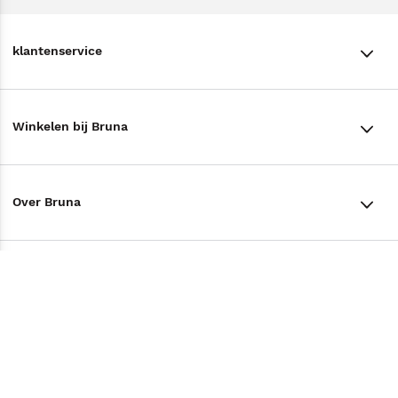
klantenservice
klantenservice
Winkelen bij Bruna
Contact
Winkels en openingstijden
Bestellen & Bezorging
Over Bruna
Assortiment in de winkel
Betalen
De organisatie
Cadeaukaarten
Annuleren & Retourneren
Volg ons op
Werken bij Bruna
Cadeauboxen
Veelgestelde vragen
TikTok #BookTok
Ondernemer worden
Staatsloterij
Tips
Zakelijk boeken bestellen
Facebook
De voordelen van Bruna
ING Servicepunten