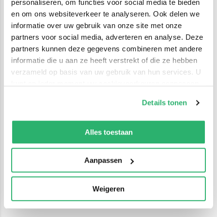
personaliseren, om functies voor social media te bieden
en om ons websiteverkeer te analyseren. Ook delen we
informatie over uw gebruik van onze site met onze
partners voor social media, adverteren en analyse. Deze
partners kunnen deze gegevens combineren met andere
informatie die u aan ze heeft verstrekt of die ze hebben
verzameld op basis van uw gebruik van hun services. U
kunt op ieder moment uw cookievoorkeuren aanpassen
op onze
cookiebeleid pagina
.
Details tonen
We werken samen met
42 derden
die uw gegevens
kunnen ontvangen en verwerken.
Alles toestaan
Aanpassen
Weigeren