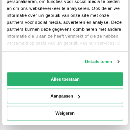
personaliseren, om functies voor social media te bieden
en om ons websiteverkeer te analyseren. Ook delen we
informatie over uw gebruik van onze site met onze
partners voor social media, adverteren en analyse. Deze
partners kunnen deze gegevens combineren met andere
informatie die u aan ze heeft verstrekt of die ze hebben
verzameld op basis van uw gebruik van hun services. U
kunt op ieder moment uw cookievoorkeuren aanpassen
op onze
cookiebeleid pagina
.
Details tonen
We werken samen met
42 derden
die uw gegevens
kunnen ontvangen en verwerken.
Alles toestaan
Aanpassen
Weigeren