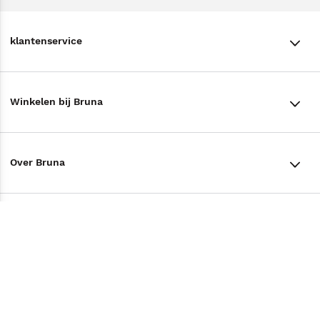
klantenservice
klantenservice
Winkelen bij Bruna
Contact
Winkels en openingstijden
Bestellen & Bezorging
Over Bruna
Assortiment in de winkel
Betalen
De organisatie
Cadeaukaarten
Annuleren & Retourneren
Volg ons op
Werken bij Bruna
Cadeauboxen
Veelgestelde vragen
TikTok #BookTok
Ondernemer worden
Staatsloterij
Tips
Zakelijk boeken bestellen
Facebook
De voordelen van Bruna
ING Servicepunten