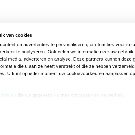
ik van cookies
ontent en advertenties te personaliseren, om functies voor soci
erkeer te analyseren. Ook delen we informatie over uw gebruik 
cial media, adverteren en analyse. Deze partners kunnen deze
ormatie die u aan ze heeft verstrekt of die ze hebben verzameld
ces. U kunt op ieder moment uw cookievoorkeuren aanpassen o
a
.
 derden
die uw gegevens kunnen ontvangen en verwerken.
na
Over Bruna
Volg ons op
ngstijden
De organisatie
TikTok #BookTok
e winkel
Werken bij Bruna
Facebook
Ondernemer worden
Instagram