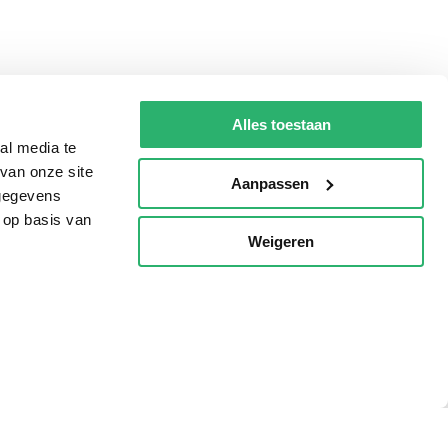
Alles toestaan
al media te
van onze site
Aanpassen
 gegevens
 op basis van
Weigeren
p
Tips
AVI lezen
Kinderboekenweek
Boekenbon