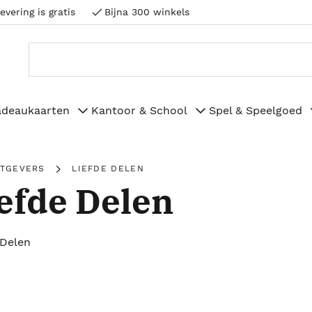
evering is gratis
Bijna 300 winkels
adeaukaarten
Kantoor & School
Spel & Speelgoed
ITGEVERS
LIEFDE DELEN
efde Delen
 Delen