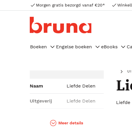
Morgen gratis bezorgd vanaf €20*
Winkell
Boeken
Engelse boeken
eBooks
C
U
Li
Naam
Liefde Delen
Uitgeverij
Liefde Delen
Liefde
Genres
Body & mind,
Literatuur
Meer details