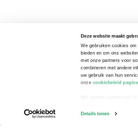
Deze website maakt gebru
We gebruiken cookies om c
bieden en om ons websitev
met onze partners voor so
combineren met andere inf
uw gebruik van hun servi
onze
cookiebeleid pagin
We werken samen met
42
klantenservice
Winkelen bij Bru
Details tonen
Contact
Winkels en openi
Bestellen & Bezorging
Assortiment in d
Betalen
Cadeaukaarten