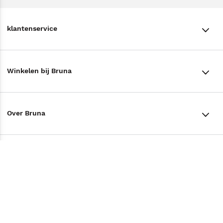
klantenservice
klantenservice
Winkelen bij Bruna
Contact
Winkels en openingstijden
Bestellen & Bezorging
Over Bruna
Assortiment in de winkel
Betalen
De organisatie
Cadeaukaarten
Annuleren & Retourneren
Volg ons op
Werken bij Bruna
Cadeauboxen
Veelgestelde vragen
TikTok #BookTok
Ondernemer worden
Staatsloterij
Tips
Zakelijk boeken bestellen
Facebook
De voordelen van Bruna
ING Servicepunten