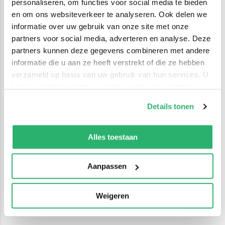
personaliseren, om functies voor social media te bieden
en om ons websiteverkeer te analyseren. Ook delen we
informatie over uw gebruik van onze site met onze
partners voor social media, adverteren en analyse. Deze
partners kunnen deze gegevens combineren met andere
informatie die u aan ze heeft verstrekt of die ze hebben
verzameld op basis van uw gebruik van hun services. U
kunt op ieder moment uw cookievoorkeuren aanpassen
op onze
cookiebeleid pagina
.
Details tonen
We werken samen met
42 derden
die uw gegevens
kunnen ontvangen en verwerken.
Alles toestaan
Aanpassen
Weigeren