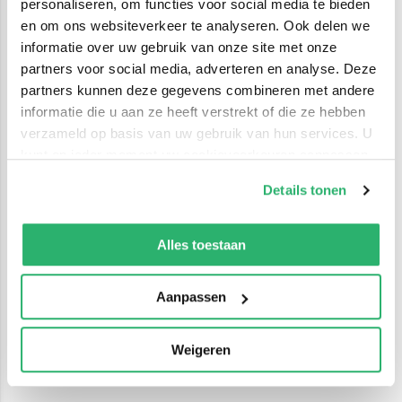
personaliseren, om functies voor social media te bieden
en om ons websiteverkeer te analyseren. Ook delen we
informatie over uw gebruik van onze site met onze
partners voor social media, adverteren en analyse. Deze
partners kunnen deze gegevens combineren met andere
informatie die u aan ze heeft verstrekt of die ze hebben
verzameld op basis van uw gebruik van hun services. U
kunt op ieder moment uw cookievoorkeuren aanpassen
op onze
cookiebeleid pagina
.
Details tonen
We werken samen met
42 derden
die uw gegevens
kunnen ontvangen en verwerken.
Alles toestaan
Aanpassen
Weigeren