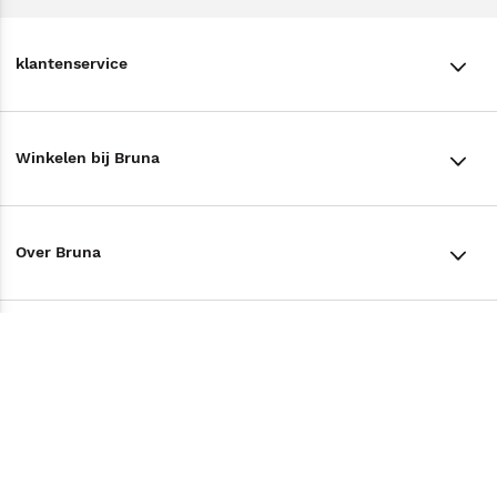
klantenservice
klantenservice
Winkelen bij Bruna
Contact
Winkels en openingstijden
Bestellen & Bezorging
Over Bruna
Assortiment in de winkel
Betalen
De organisatie
Cadeaukaarten
Annuleren & Retourneren
Volg ons op
Werken bij Bruna
Cadeauboxen
Veelgestelde vragen
TikTok #BookTok
Ondernemer worden
Staatsloterij
Tips
Zakelijk boeken bestellen
Facebook
De voordelen van Bruna
ING Servicepunten