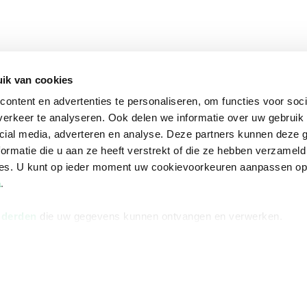
ik van cookies
ontent en advertenties te personaliseren, om functies voor soci
erkeer te analyseren. Ook delen we informatie over uw gebruik 
cial media, adverteren en analyse. Deze partners kunnen deze
ormatie die u aan ze heeft verstrekt of die ze hebben verzameld
ces. U kunt op ieder moment uw cookievoorkeuren aanpassen o
a
.
 derden
die uw gegevens kunnen ontvangen en verwerken.
na
Over Bruna
Volg ons op
ngstijden
De organisatie
TikTok #BookTok
e winkel
Werken bij Bruna
Facebook
Ondernemer worden
Instagram