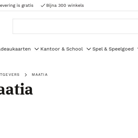
evering is gratis
Bijna 300 winkels
adeaukaarten
Kantoor & School
Spel & Speelgoed
ITGEVERS
MAATIA
atia