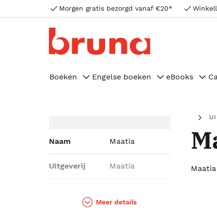
Morgen gratis bezorgd vanaf €20*
Winkell
Boeken
Engelse boeken
eBooks
C
U
Ma
Naam
Maatia
Uitgeverij
Maatia
Maatia
Genres
School &
studieboeken
Meer details