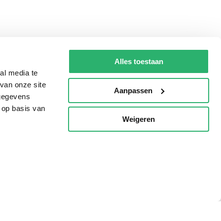
Alles toestaan
al media te
van onze site
Aanpassen
 gegevens
 op basis van
Weigeren
p
Tips
AVI lezen
Kinderboekenweek
Boekenbon