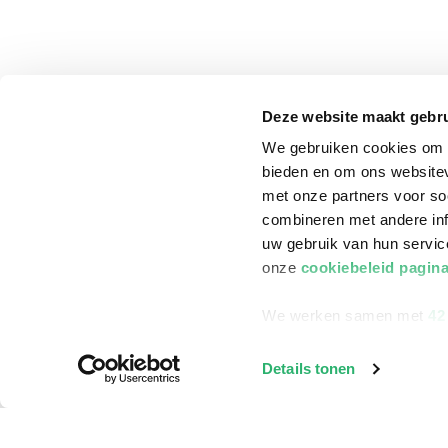
Deze website maakt gebru
We gebruiken cookies om c
bieden en om ons websitev
met onze partners voor so
combineren met andere inf
uw gebruik van hun servi
onze
cookiebeleid pagin
We werken samen met
42
klantenservice
Winkelen bij Bru
Details tonen
Contact
Winkels en openi
Bestellen & Bezorging
Assortiment in d
Betalen
Cadeaukaarten