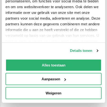
personaliseren, om functies voor social media te bieden
en om ons websiteverkeer te analyseren. Ook delen we
informatie over uw gebruik van onze site met onze
partners voor social media, adverteren en analyse. Deze
partners kunnen deze gegevens combineren met andere
informatie die u aan ze heeft verstrekt of die ze hebben
verzameld op basis van uw gebruik van hun services. U
kunt op ieder moment uw cookievoorkeuren aanpassen
op onze
cookiebeleid pagina
.
Details tonen
We werken samen met
42 derden
die uw gegevens
kunnen ontvangen en verwerken.
Alles toestaan
Aanpassen
Weigeren