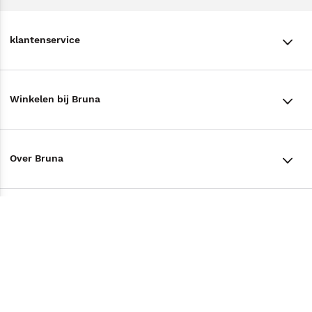
klantenservice
klantenservice
Winkelen bij Bruna
Contact
Winkels en openingstijden
Bestellen & Bezorging
Over Bruna
Assortiment in de winkel
Betalen
De organisatie
Cadeaukaarten
Annuleren & Retourneren
Volg ons op
Werken bij Bruna
Cadeauboxen
Veelgestelde vragen
TikTok #BookTok
Ondernemer worden
Staatsloterij
Tips
Zakelijk boeken bestellen
Facebook
De voordelen van Bruna
ING Servicepunten