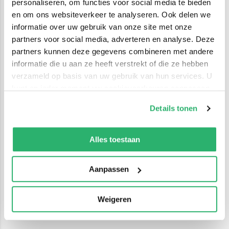
personaliseren, om functies voor social media te bieden
en om ons websiteverkeer te analyseren. Ook delen we
informatie over uw gebruik van onze site met onze
partners voor social media, adverteren en analyse. Deze
partners kunnen deze gegevens combineren met andere
informatie die u aan ze heeft verstrekt of die ze hebben
verzameld op basis van uw gebruik van hun services. U
kunt op ieder moment uw cookievoorkeuren aanpassen
op onze
cookiebeleid pagina
.
Details tonen
We werken samen met
42 derden
die uw gegevens
kunnen ontvangen en verwerken.
Alles toestaan
Aanpassen
Weigeren