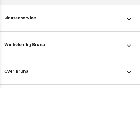
klantenservice
klantenservice
Winkelen bij Bruna
Contact
Winkels en openingstijden
Bestellen & Bezorging
Over Bruna
Assortiment in de winkel
Betalen
De organisatie
Cadeaukaarten
Annuleren & Retourneren
Volg ons op
Werken bij Bruna
Cadeauboxen
Veelgestelde vragen
TikTok #BookTok
Ondernemer worden
Staatsloterij
Tips
Zakelijk boeken bestellen
Facebook
De voordelen van Bruna
ING Servicepunten