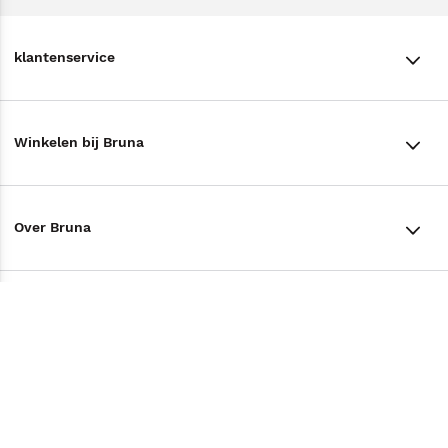
klantenservice
klantenservice
Winkelen bij Bruna
Contact
Winkels en openingstijden
Bestellen & Bezorging
Over Bruna
Assortiment in de winkel
Betalen
De organisatie
Cadeaukaarten
Annuleren & Retourneren
Volg ons op
Werken bij Bruna
Cadeauboxen
Veelgestelde vragen
TikTok #BookTok
Ondernemer worden
Staatsloterij
Tips
Zakelijk boeken bestellen
Facebook
De voordelen van Bruna
ING Servicepunten