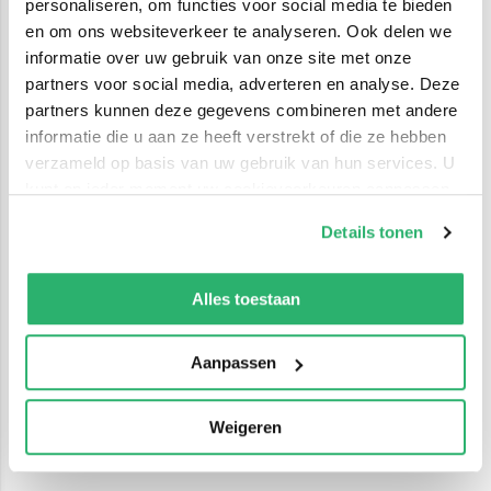
personaliseren, om functies voor social media te bieden
en om ons websiteverkeer te analyseren. Ook delen we
informatie over uw gebruik van onze site met onze
partners voor social media, adverteren en analyse. Deze
partners kunnen deze gegevens combineren met andere
informatie die u aan ze heeft verstrekt of die ze hebben
verzameld op basis van uw gebruik van hun services. U
kunt op ieder moment uw cookievoorkeuren aanpassen
op onze
cookiebeleid pagina
.
Details tonen
We werken samen met
42 derden
die uw gegevens
kunnen ontvangen en verwerken.
Alles toestaan
Aanpassen
Weigeren