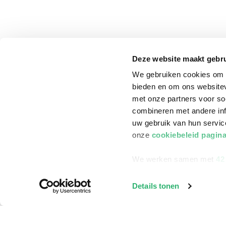
Deze website maakt gebru
We gebruiken cookies om c
bieden en om ons websitev
met onze partners voor so
combineren met andere inf
uw gebruik van hun servi
onze
cookiebeleid pagin
We werken samen met
42
klantenservice
Winkelen bij Bru
Details tonen
Contact
Winkels en openi
Bestellen & Bezorging
Assortiment in d
Betalen
Cadeaukaarten