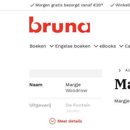
Morgen gratis bezorgd vanaf €20*
Winkell
Boeken
Engelse boeken
eBooks
C
A
M
Naam
Margje
Woodrow
Margj
Uitgeverij
De Fontein
Jeugd,
Uitgeverij De
Meer details
Fontein|Tirion