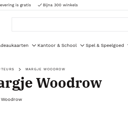
evering is gratis
Bijna 300 winkels
adeaukaarten
Kantoor & School
Spel & Speelgoed
UTEURS
MARGJE WOODROW
argje Woodrow
e Woodrow