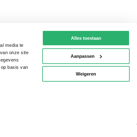
Alles toestaan
al media te
van onze site
Aanpassen
 gegevens
 op basis van
Weigeren
p
Tips
AVI lezen
Kinderboekenweek
Boekenbon