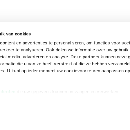
ik van cookies
ontent en advertenties te personaliseren, om functies voor soci
erkeer te analyseren. Ook delen we informatie over uw gebruik 
cial media, adverteren en analyse. Deze partners kunnen deze
ormatie die u aan ze heeft verstrekt of die ze hebben verzameld
ces. U kunt op ieder moment uw cookievoorkeuren aanpassen o
a
.
 derden
die uw gegevens kunnen ontvangen en verwerken.
na
Over Bruna
Volg ons op
ngstijden
De organisatie
TikTok #BookTok
e winkel
Werken bij Bruna
Facebook
Ondernemer worden
Instagram