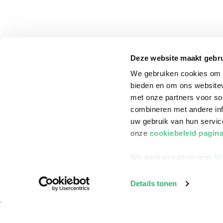
Deze website maakt gebru
We gebruiken cookies om c
bieden en om ons websitev
met onze partners voor so
combineren met andere inf
uw gebruik van hun servi
onze
cookiebeleid pagin
We werken samen met
42
klantenservice
Winkelen bij Bru
Details tonen
Contact
Winkels en openi
Bestellen & Bezorging
Assortiment in d
Betalen
Cadeaukaarten