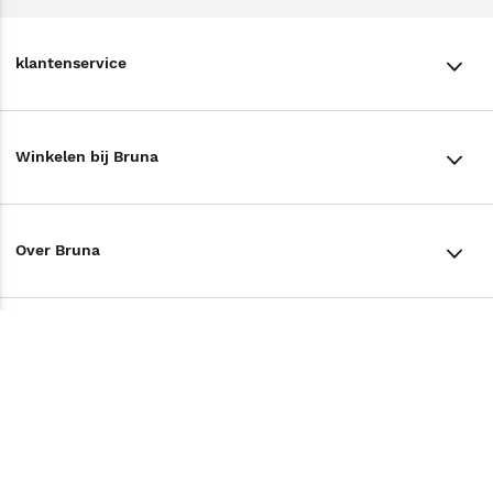
klantenservice
klantenservice
Winkelen bij Bruna
Contact
Winkels en openingstijden
Bestellen & Bezorging
Over Bruna
Assortiment in de winkel
Betalen
De organisatie
Cadeaukaarten
Annuleren & Retourneren
Volg ons op
Werken bij Bruna
Cadeauboxen
Veelgestelde vragen
TikTok #BookTok
Ondernemer worden
Staatsloterij
Tips
Zakelijk boeken bestellen
Facebook
De voordelen van Bruna
ING Servicepunten