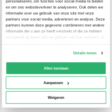
personaliseren, om functies voor social media te bieden
en om ons websiteverkeer te analyseren. Ook delen we
informatie over uw gebruik van onze site met onze
partners voor social media, adverteren en analyse. Deze
partners kunnen deze gegevens combineren met andere
informatie die u aan ze heeft verstrekt of die ze hebben
verzameld op basis van uw gebruik van hun services. U
kunt op ieder moment uw cookievoorkeuren aanpassen
op onze
cookiebeleid pagina
.
Details tonen
We werken samen met
42 derden
die uw gegevens
kunnen ontvangen en verwerken.
Alles toestaan
Aanpassen
Weigeren