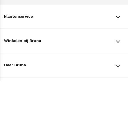
klantenservice
klantenservice
Winkelen bij Bruna
Contact
Winkels en openingstijden
Bestellen & Bezorging
Over Bruna
Assortiment in de winkel
Betalen
De organisatie
Cadeaukaarten
Annuleren & Retourneren
Volg ons op
Werken bij Bruna
Cadeauboxen
Veelgestelde vragen
TikTok #BookTok
Ondernemer worden
Staatsloterij
Tips
Zakelijk boeken bestellen
Facebook
De voordelen van Bruna
ING Servicepunten