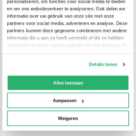
personaliseren, om functies voor social media te bieden
en om ons websiteverkeer te analyseren. Ook delen we
informatie over uw gebruik van onze site met onze
partners voor social media, adverteren en analyse. Deze
partners kunnen deze gegevens combineren met andere
informatie die u aan ze heeft verstrekt of die ze hebben
verzameld op basis van uw gebruik van hun services. U
kunt op ieder moment uw cookievoorkeuren aanpassen
op onze
cookiebeleid pagina
.
Details tonen
We werken samen met
42 derden
die uw gegevens
kunnen ontvangen en verwerken.
Alles toestaan
Aanpassen
Weigeren