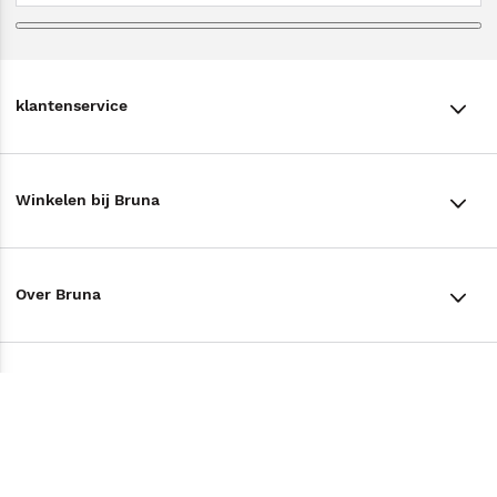
klantenservice
klantenservice
Winkelen bij Bruna
Contact
Winkels en openingstijden
Bestellen & Bezorging
Over Bruna
Assortiment in de winkel
Betalen
De organisatie
Cadeaukaarten
Annuleren & Retourneren
Volg ons op
Werken bij Bruna
Cadeauboxen
Veelgestelde vragen
TikTok #BookTok
Ondernemer worden
Staatsloterij
Tips
Zakelijk boeken bestellen