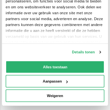
personaliseren, om functies voor social media te bieden
en om ons websiteverkeer te analyseren. Ook delen we
informatie over uw gebruik van onze site met onze
partners voor social media, adverteren en analyse. Deze
partners kunnen deze gegevens combineren met andere
informatie die u aan ze heeft verstrekt of die ze hebben
verzameld op basis van uw gebruik van hun services. U
kunt op ieder moment uw cookievoorkeuren aanpassen
op onze
cookiebeleid pagina
.
Details tonen
We werken samen met
42 derden
die uw gegevens
kunnen ontvangen en verwerken.
Alles toestaan
Aanpassen
Weigeren