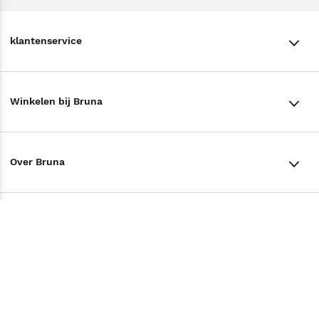
klantenservice
klantenservice
Winkelen bij Bruna
Contact
Winkels en openingstijden
Bestellen & Bezorging
Over Bruna
Assortiment in de winkel
Betalen
De organisatie
Cadeaukaarten
Annuleren & Retourneren
Volg ons op
Werken bij Bruna
Cadeauboxen
Veelgestelde vragen
TikTok #BookTok
Ondernemer worden
Staatsloterij
Tips
Zakelijk boeken bestellen
Facebook
De voordelen van Bruna
ING Servicepunten