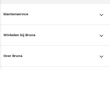
klantenservice
klantenservice
Winkelen bij Bruna
Contact
Winkels en openingstijden
Bestellen & Bezorging
Over Bruna
Assortiment in de winkel
Betalen
De organisatie
Cadeaukaarten
Annuleren & Retourneren
Volg ons op
Werken bij Bruna
Cadeauboxen
Veelgestelde vragen
TikTok #BookTok
Ondernemer worden
Staatsloterij
Tips
Zakelijk boeken bestellen
Facebook
De voordelen van Bruna
ING Servicepunten