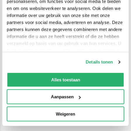
personaliseren, om functies voor social media te bieden
en om ons websiteverkeer te analyseren. Ook delen we
informatie over uw gebruik van onze site met onze
partners voor social media, adverteren en analyse. Deze
partners kunnen deze gegevens combineren met andere
informatie die u aan ze heeft verstrekt of die ze hebben
verzameld op basis van uw gebruik van hun services. U
kunt op ieder moment uw cookievoorkeuren aanpassen
op onze
cookiebeleid pagina
.
Details tonen
We werken samen met
42 derden
die uw gegevens
kunnen ontvangen en verwerken.
Alles toestaan
Aanpassen
Weigeren