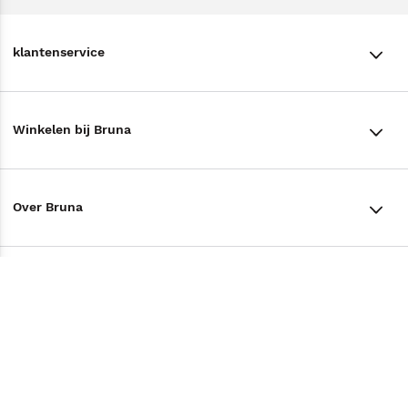
klantenservice
klantenservice
Winkelen bij Bruna
Contact
Winkels en openingstijden
Bestellen & Bezorging
Over Bruna
Assortiment in de winkel
Betalen
De organisatie
Cadeaukaarten
Annuleren & Retourneren
Volg ons op
Werken bij Bruna
Cadeauboxen
Veelgestelde vragen
TikTok #BookTok
Ondernemer worden
Staatsloterij
Tips
Zakelijk boeken bestellen
Facebook
De voordelen van Bruna
ING Servicepunten