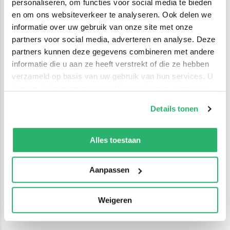
personaliseren, om functies voor social media te bieden
en om ons websiteverkeer te analyseren. Ook delen we
informatie over uw gebruik van onze site met onze
partners voor social media, adverteren en analyse. Deze
partners kunnen deze gegevens combineren met andere
informatie die u aan ze heeft verstrekt of die ze hebben
verzameld op basis van uw gebruik van hun services. U
kunt op ieder moment uw cookievoorkeuren aanpassen
op onze
cookiebeleid pagina
.
Details tonen
We werken samen met
42 derden
die uw gegevens
kunnen ontvangen en verwerken.
Alles toestaan
Aanpassen
Weigeren