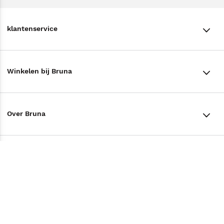
klantenservice
klantenservice
Winkelen bij Bruna
Contact
Winkels en openingstijden
Bestellen & Bezorging
Over Bruna
Assortiment in de winkel
Betalen
De organisatie
Cadeaukaarten
Annuleren & Retourneren
Volg ons op
Werken bij Bruna
Cadeauboxen
Veelgestelde vragen
TikTok #BookTok
Ondernemer worden
Staatsloterij
Tips
Zakelijk boeken bestellen
Facebook
De voordelen van Bruna
ING Servicepunten