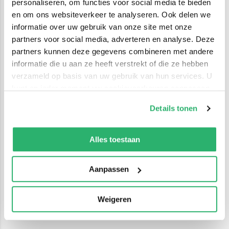
personaliseren, om functies voor social media te bieden
en om ons websiteverkeer te analyseren. Ook delen we
informatie over uw gebruik van onze site met onze
partners voor social media, adverteren en analyse. Deze
partners kunnen deze gegevens combineren met andere
informatie die u aan ze heeft verstrekt of die ze hebben
verzameld op basis van uw gebruik van hun services. U
kunt op ieder moment uw cookievoorkeuren aanpassen
op onze
cookiebeleid pagina
.
Details tonen
We werken samen met
42 derden
die uw gegevens
kunnen ontvangen en verwerken.
Alles toestaan
Aanpassen
Weigeren