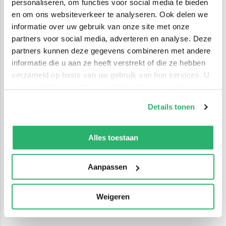
personaliseren, om functies voor social media te bieden
en om ons websiteverkeer te analyseren. Ook delen we
informatie over uw gebruik van onze site met onze
partners voor social media, adverteren en analyse. Deze
partners kunnen deze gegevens combineren met andere
informatie die u aan ze heeft verstrekt of die ze hebben
verzameld op basis van uw gebruik van hun services. U
kunt op ieder moment uw cookievoorkeuren aanpassen
op onze
cookiebeleid pagina
.
Details tonen
We werken samen met
42 derden
die uw gegevens
kunnen ontvangen en verwerken.
Alles toestaan
Aanpassen
Weigeren