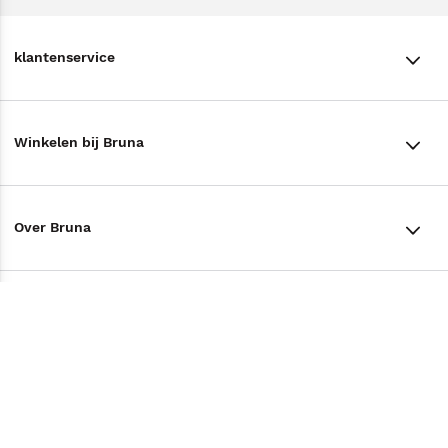
klantenservice
klantenservice
Winkelen bij Bruna
Contact
Winkels en openingstijden
Bestellen & Bezorging
Over Bruna
Assortiment in de winkel
Betalen
De organisatie
Cadeaukaarten
Annuleren & Retourneren
Volg ons op
Werken bij Bruna
Cadeauboxen
Veelgestelde vragen
TikTok #BookTok
Ondernemer worden
Staatsloterij
Tips
Zakelijk boeken bestellen
Facebook
De voordelen van Bruna
ING Servicepunten