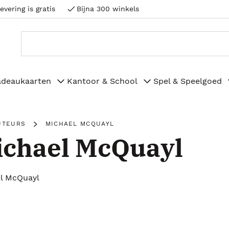
evering is gratis
Bijna 300 winkels
adeaukaarten
Kantoor & School
Spel & Speelgoed
UTEURS
MICHAEL MCQUAYL
ichael McQuayl
l McQuayl