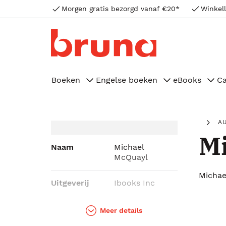
Morgen gratis bezorgd vanaf €20*
Winkell
Boeken
Engelse boeken
eBooks
C
A
M
Naam
Michael
McQuayl
Michae
Uitgeverij
Ibooks Inc
Genres
Fantasy
Meer details