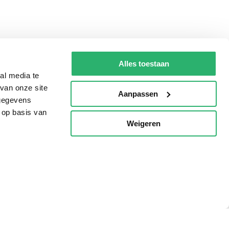
Alles toestaan
al media te
van onze site
Aanpassen
 gegevens
 op basis van
Weigeren
p
Tips
AVI lezen
Kinderboekenweek
Boekenbon