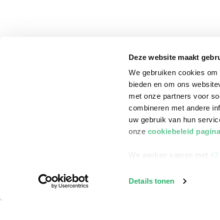
Deze website maakt gebru
We gebruiken cookies om c
bieden en om ons websitev
met onze partners voor so
combineren met andere inf
uw gebruik van hun servi
onze
cookiebeleid pagin
We werken samen met
42
klantenservice
Winkelen bij Bru
Details tonen
Contact
Winkels en openi
Bestellen & Bezorging
Assortiment in d
Betalen
Cadeaukaarten