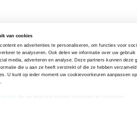
ik van cookies
ontent en advertenties te personaliseren, om functies voor soci
erkeer te analyseren. Ook delen we informatie over uw gebruik 
cial media, adverteren en analyse. Deze partners kunnen deze
ormatie die u aan ze heeft verstrekt of die ze hebben verzameld
ces. U kunt op ieder moment uw cookievoorkeuren aanpassen o
a
.
 derden
die uw gegevens kunnen ontvangen en verwerken.
na
Over Bruna
Volg ons op
ngstijden
De organisatie
TikTok #BookTok
e winkel
Werken bij Bruna
Facebook
Ondernemer worden
Instagram