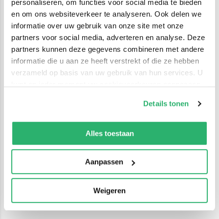
personaliseren, om functies voor social media te bieden
en om ons websiteverkeer te analyseren. Ook delen we
informatie over uw gebruik van onze site met onze
partners voor social media, adverteren en analyse. Deze
partners kunnen deze gegevens combineren met andere
informatie die u aan ze heeft verstrekt of die ze hebben
verzameld op basis van uw gebruik van hun services. U
kunt op ieder moment uw cookievoorkeuren aanpassen
op onze
cookiebeleid pagina
.
Details tonen
We werken samen met
42 derden
die uw gegevens
kunnen ontvangen en verwerken.
Alles toestaan
Aanpassen
Weigeren