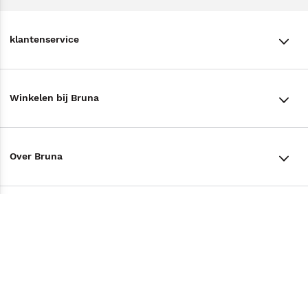
klantenservice
klantenservice
Winkelen bij Bruna
Contact
Winkels en openingstijden
Bestellen & Bezorging
Over Bruna
Assortiment in de winkel
Betalen
De organisatie
Cadeaukaarten
Annuleren & Retourneren
Volg ons op
Werken bij Bruna
Cadeauboxen
Veelgestelde vragen
TikTok #BookTok
Ondernemer worden
Staatsloterij
Tips
Zakelijk boeken bestellen
Facebook
De voordelen van Bruna
ING Servicepunten